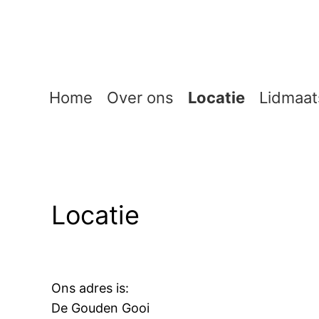
Ga
naar
de
inhoud
Home
Over ons
Locatie
Lidmaat
Locatie
Ons adres is:
De Gouden Gooi