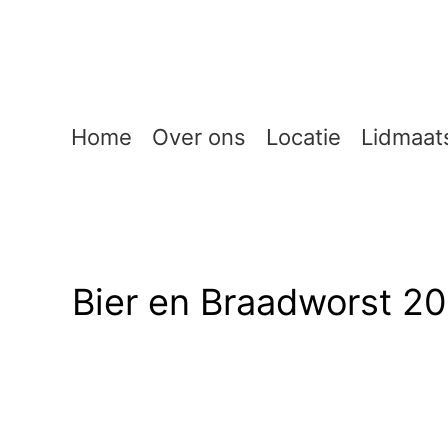
Ga
naar
de
inhoud
Home
Over ons
Locatie
Lidmaat
Bier en Braadworst 2