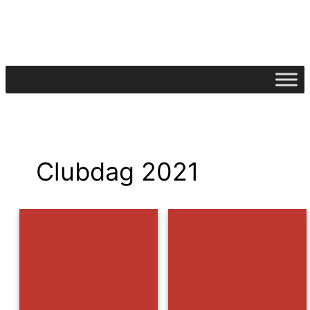
Ga
naar
de
inhoud
Clubdag 2021