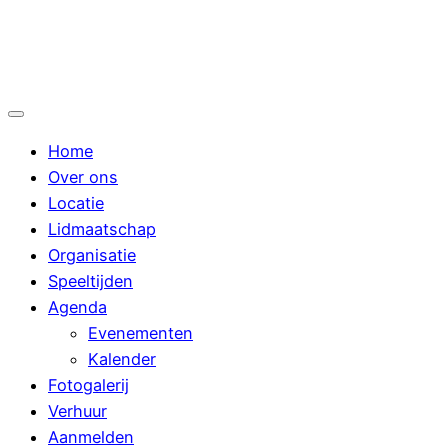
Ga
naar
de
inhoud
Home
Over ons
Locatie
Lidmaatschap
Organisatie
Speeltijden
Agenda
Evenementen
Kalender
Fotogalerij
Verhuur
Aanmelden