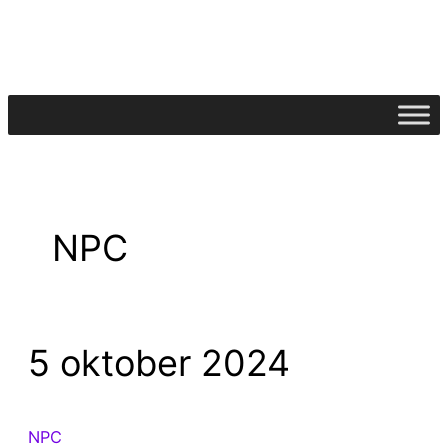
Ga
naar
de
inhoud
NPC
5 oktober 2024
NPC