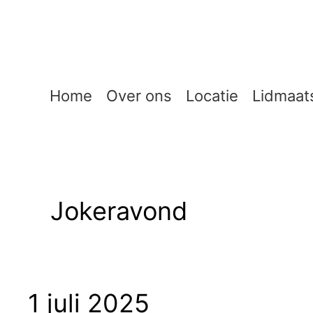
Ga
naar
de
inhoud
Home
Over ons
Locatie
Lidmaat
Jokeravond
1 juli 2025