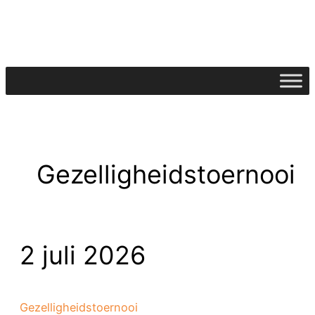
Ga
naar
de
inhoud
Gezelligheidstoernooi
2 juli 2026
Gezelligheidstoernooi