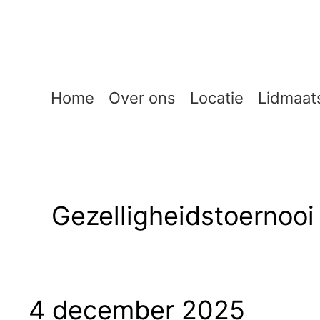
Ga
naar
de
inhoud
Home
Over ons
Locatie
Lidmaat
Gezelligheidstoernooi
4 december 2025