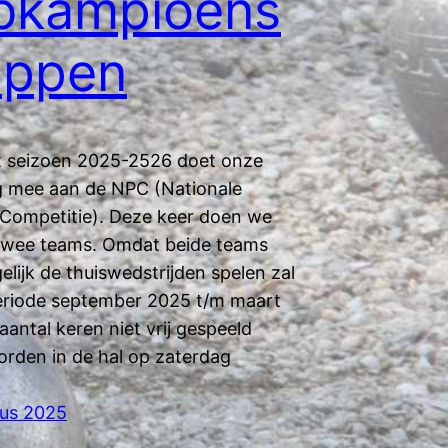
bkampioens
appen
t seizoen 2025-2526 doet onze
g mee aan de NPC (Nationale
Competitie). Deze keer doen we
twee teams. Omdat beide teams
elijk de thuiswedstrijden spelen zal
periode september 2025 t/m maart
antal keren niet vrij gespeeld
rden in de hal op zaterdag
tus 2025