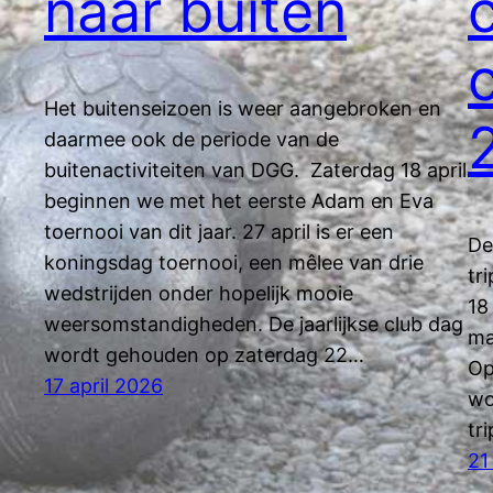
naar buiten
Het buitenseizoen is weer aangebroken en
daarmee ook de periode van de
buitenactiviteiten van DGG. Zaterdag 18 april
beginnen we met het eerste Adam en Eva
toernooi van dit jaar. 27 april is er een
De
koningsdag toernooi, een mêlee van drie
tr
wedstrijden onder hopelijk mooie
18
weersomstandigheden. De jaarlijkse club dag
ma
wordt gehouden op zaterdag 22…
Op
17 april 2026
wo
tr
21