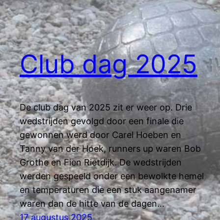
Club dag 2025
De club dag van 2025 zit er weer op. Drie
wedstrijden gevolgd door een finale die
gewonnen werd door Carel Hoeben en
Tanny van der Hoek, runners up waren Bob
Grothe en Fien Rietdijk. De wedstrijden
werden gespeeld onder een bewolkte hemel
en temperaturen die een stuk aangenamer
waren dan de hitte van de dagen…
17 augustus 2025