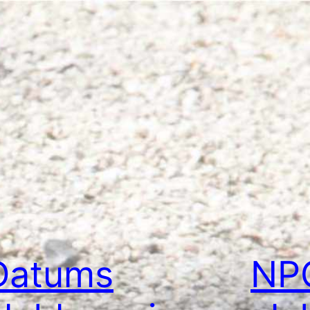
Datums
NP