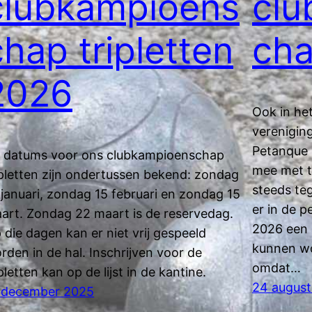
clubkampioens
clu
chap tripletten
ch
2026
Ook in he
verenigin
Petanque 
 datums voor ons clubkampioenschap
mee met 
ipletten zijn ondertussen bekend: zondag
steeds teg
 januari, zondag 15 februari en zondag 15
er in de 
art. Zondag 22 maart is de reservedag.
2026 een a
 die dagen kan er niet vrij gespeeld
kunnen wo
rden in de hal. Inschrijven voor de
omdat…
ipletten kan op de lijst in de kantine.
24 augus
 december 2025