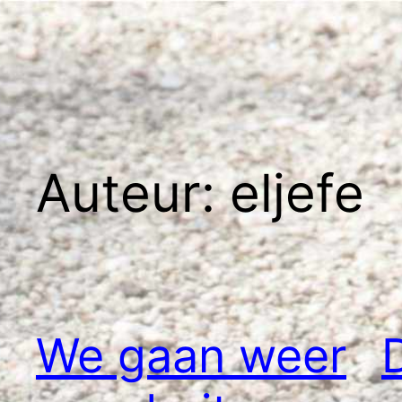
Ga
naar
de
inhoud
Auteur:
eljefe
We gaan weer